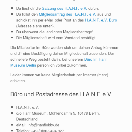
Du liest dir die
Satzung des H.A.N.F. e.V.
durch.
Du füllst den
Mitgliedsantrag des H.A.N.F. e.V.
aus und
schickst ihn per eMail oder Post an das
H.A.N.F. e.V. Büro
(Adresse siehe unten).
Du überweist die jährlichen Mitgliedsbeiträge*.
Die Mitgliedschaft wird vom Vorstand bestätigt.
Die Mitarbeiter im Büro werden sich um deinen Antrag kümmern
und dir eine Bestätigung deiner Mitgliedschaft zusenden. Der
schnellere Weg besteht darin, bei unserem
Büro im Hanf
Museum Berlin
persönlich vorbei zukommen.
Leider können wir keine Mitgliedschaft per Internet (mehr)
anbieten.
Büro und Postadresse des H.A.N.F. e.V.
H.A.N.F. e.V.
c/o Hanf Museum, Mühlendamm 5, 10178 Berlin,
Deutschland
eMail: info@hanflobby.de
Telefon: +49-(0)30-2424 827