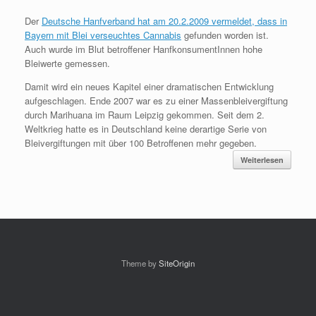
Der
Deutsche Hanfverband hat am 20.2.2009 vermeldet, dass in
Bayern mit Blei verseuchtes Cannabis
gefunden worden ist.
Auch wurde im Blut betroffener HanfkonsumentInnen hohe
Bleiwerte gemessen.
Damit wird ein neues Kapitel einer dramatischen Entwicklung
aufgeschlagen. Ende 2007 war es zu einer Massenbleivergiftung
durch Marihuana im Raum Leipzig gekommen. Seit dem 2.
Weltkrieg hatte es in Deutschland keine derartige Serie von
Bleivergiftungen mit über 100 Betroffenen mehr gegeben.
Weiterlesen
Theme by
SiteOrigin