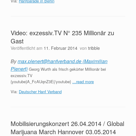
Via:
Hanfparade in Berlin
Video: exzessiv.TV N° 235 Millionär zu
Gast
Veröffentlicht am
11. Februar 2014
von
tribble
By
max.plenert@hanfverband.de (Maximilian
Plenert)
Georg Wurth als frisch gekürter Millionär bei
exzessiv.TV
{youtube}A_FcAUqnZ3E{/youtube}
…read more
Via:
Deutscher Hanf Verband
Mobilisierungskonzert 26.04.2014 / Global
Marijuana March Hannover 03.05.2014