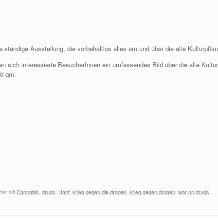
ständige Ausstellung, die vorbehaltlos alles am und über die alte Kulturpflanz
nnen sich interessierte BesucherInnen ein umfassendes Bild über die alte Kult
00 qm.
tet mit
Cannabis
,
drugs
,
Hanf
,
krieg gegen die drogen
,
krieg gegen drogen
,
war on drugs
.