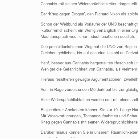
Cannabis mit seinen Widersprüchlichkeiten dargestellt
Der ‘Krieg gegen Drogen’, den Richard Nixon als solch
Schon der Weltbund als Vorläufer der UNO beschäftigt
‘kulturfremd’ scheint ein Wenig verfänglich in einer O
Machtanspruch westlicher Industrienationen deutlich.
Den prohibitionistischen Weg hat die UNO von Beginn 
Gleichen geblieben, bis auf das eine Unzahl an Deri
Hanf, besser aus Cannabis hergestelltes Haschisch und
Weniger die Gefährlichkeit von Cannabis, als vielmehr 
Hieraus resultieren gewagte Argumentationen, zweifel
Vom in Rage versetzenden Mörderkraut bis zur gleichgü
Viele Widersprüchlichkeiten werden erst mit einem zei
Einige dieser Anekdoten können Sie zur 19. Lange N
Mit Videovorführungen, Tonbandaufnahmen und Schautaf
Krieg gegen Cannabis mit seinen Widersprüchlichkeiten
Darüber hinaus können Sie in unserem Räumlichkeiten