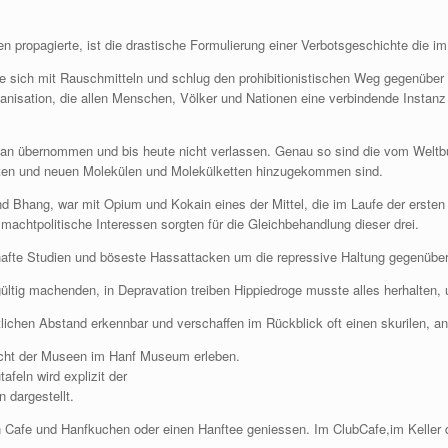
.
en propagierte, ist die drastische Formulierung einer Verbotsgeschichte die 
e sich mit Rauschmitteln und schlug den prohibitionistischen Weg gegenüber 
rganisation, die allen Menschen, Völker und Nationen eine verbindende Instanz
an übernommen und bis heute nicht verlassen. Genau so sind die vom Weltbun
vaten und neuen Molekülen und Molekülketten hinzugekommen sind.
 Bhang, war mit Opium und Kokain eines der Mittel, die im Laufe der ersten i
machtpolitische Interessen sorgten für die Gleichbehandlung dieser drei.
hafte Studien und böseste Hassattacken um die repressive Haltung gegenüber
ltig machenden, in Depravation treiben Hippiedroge musste alles herhalten, 
tlichen Abstand erkennbar und verschaffen im Rückblick oft einen skurilen, a
acht der Museen im Hanf Museum erleben.
eln wird explizit der
 dargestellt.
 Cafe und Hanfkuchen oder einen Hanftee geniessen. Im ClubCafe,im Keller 