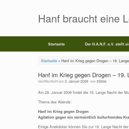
Zum
Inhalt
springen
Hanf braucht eine 
Startseite
Der H.A.N.F. e.V. stellt s
Startseite
»
Hanf im Krieg gegen Drogen – 19. Lang
Hanf im Krieg gegen Drogen – 19.
Veröffentlicht am
3. Januar 2006
von
tribble
Am 29. Januar 2006 findet die 19. Lange Nacht der M
Thema des Abends:
Hanf im Krieg gegen Drogen
Agitation gegen ein vermeintlich kulturfremdes Kra
Einige Anekdoten können Sie zur 19. Lange Nacht der