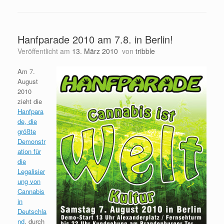
Hanfparade 2010 am 7.8. in Berlin!
Veröffentlicht am
13. März 2010
von
tribble
Am 7.
August
2010
zieht die
Hanfpara
de, die
größte
Demonstr
ation für
die
Legalisier
ung von
Cannabis
in
Deutschla
nd
, durch