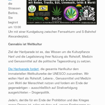
die
Strassen
Berlins.
Sie
beginnt
um 13:00
Uhr mit einer Kundgebung zwischen Fernsehturm und S-Bahnhof
Alexanderplatz.
Cannabis ist Weltkultur
Ziel der Hanfparade ist es, das Wissen um die Kulturpflanze
Hanf und die Legalisierung ihrer Nutzung als Rohstoff, Medizin
und Genussmittel auf die politische Tagesordnung zu setzen.
Die Hanfparade fordert
, die gesamte Hanfkultur dem
immateriellen Weltkulturerbe der UNESCO zuzuordnen. Wir
wollen Hanf als Rohstoff, Lebens-, Genussmittel und Medizin
zum Wohl der Menschheit nutzen und fordern ein Ende der
gegenwärtigen – ausschließlich auf Strafverfolgung
ausgerichteten – Drogenpolitik.
Jede/n, der/die für ein Ende der Prohibition und des Krieges
gegen Drogen ist, rufen wir dazu auf, unsere Forderungen zu