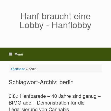
Zum
Inhalt
springen
Hanf braucht eine
Lobby - Hanflobby
Menü
Startseite
»
berlin
Schlagwort-Archiv:
berlin
6.8.: Hanfparade – 40 Jahre sind genug –
BtMG adé – Demonstration für die
Legalisierung von Cannabis