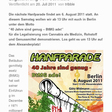
Veröffentlicht am
20. Juli 2011
von
tribble
Die nächste Hanfparade findet am 6. August 2011 statt. An
diesem Samstag wollen wir ab 13 Uhr mit euch in Berlin
unter dem Motto
“40 Jahre sind genug – BtMG ade!”
für die Legalisierung von Cannabis als Medizin, Rohstoff
und Genussmittel demonstrieren. Los geht es um 13 Uhr auf
dem Alexanderplatz!
Das
Betäubun
gsmittelg
esetz
(BtMG)
hat seit
seiner
Einführun
g im
Dezembe
r 1971
millionenf