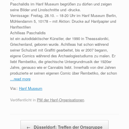
Paschalidis im Hanf Museum begrüßen zu dürfen und zeigen
seine Bilder und Linolschnitte und -drucke.
Vernissage: Freitag, 28.10. – 18-20 Uhr im Hanf Museum Berlin,
Mühlendamm 5, 10178 – mit Aktion: Drucke auf Hanfpapier und
Hanftextilien
Achilleas Paschalidis
ist ein autodidaktischer Künstler, der 1990 in Theassaloniki,
Griechenland, geboren wurde. Achilleas hat schon während
seiner Schulzeit mit Graffiti gearbeitet, bis er 2007 begann,
eigene Comics während des Archaelogiestudiums zu malen. Er
liebt Rembetiko, die griechische Untergrundmusik der 1920er
Jahre, genauso wie er Cannabis liebt. Innerhalb von drei Jahren
produzierte er seinen eigenen Comic über Rembetiko, der schon
…read more
Via::
Hanf Museum
Veröffentlicht in
PM der Hanf-Organisationen
.
Beitragsnavigation
←
Düsseldorf: Treffen der Ortsgruppe