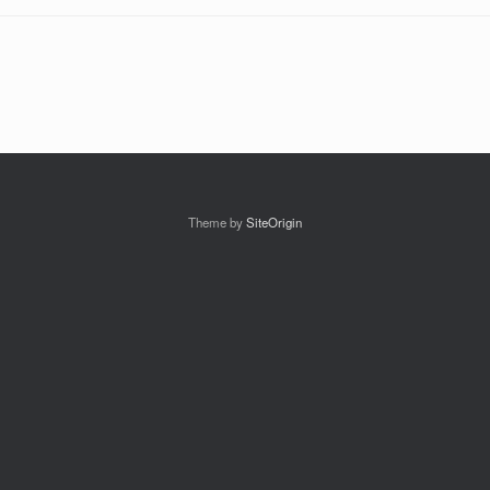
Theme by
SiteOrigin