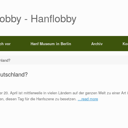
Lobby - Hanflobby
ich vor
Hanf Museum in Berlin
Archiv
Ko
hland?
eutschland?
r 20. April ist mittlerweile in vielen Ländern auf der ganzen Welt zu einer Ar
en, diesen Tag für die Hanfszene zu besetzen.
…read more