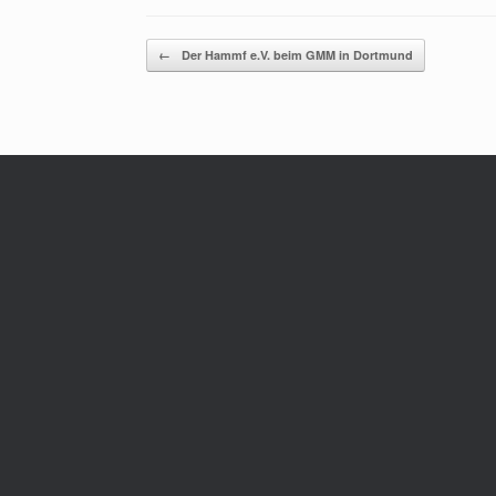
Beitragsnavigation
←
Der Hammf e.V. beim GMM in Dortmund