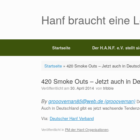
Zum
Inhalt
springen
Hanf braucht eine 
Startseite
Der H.A.N.F. e.V. stellt s
Startseite
»
420 Smoke Outs – Jetzt auch in Deutsc
420 Smoke Outs – Jetzt auch in D
Veröffentlicht am
30. April 2014
von
tribble
By
groooveman85@web.de (groooveman)
De
Auch in Deutschland gibt es jetzt wachsende Tendenz
Via:
Deutscher Hanf Verband
Veröffentlicht in
PM der Hanf-Organisationen
.