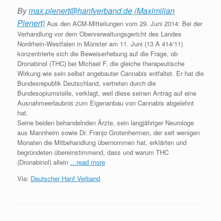
By
max.plenert@hanfverband.de (Maximilian
Plenert)
Aus den ACM-Mitteilungen vom 29. Juni 2014: Bei der
Verhandlung vor dem Oberverwaltungsgericht des Landes
Nordrhein-Westfalen in Münster am 11. Juni (13 A 414/11)
konzentrierte sich die Beweiserhebung auf die Frage, ob
Dronabinol (THC) bei Michael F. die gleiche therapeutische
Wirkung wie sein selbst angebauter Cannabis entfaltet. Er hat die
Bundesrepublik Deutschland, vertreten durch die
Bundesopiumstelle, verklagt, weil diese seinen Antrag auf eine
Ausnahmeerlaubnis zum Eigenanbau von Cannabis abgelehnt
hat.
Seine beiden behandelnden Ärzte, sein langjähriger Neurologe
aus Mannheim sowie Dr. Franjo Grotenhermen, der seit wenigen
Monaten die Mitbehandlung übernommen hat, erklärten und
begründeten übereinstimmend, dass und warum THC
(Dronabinol) allein
…read more
Via:
Deutscher Hanf Verband