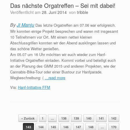
Das nächste Orgatreffen – Sei mit dabei!
Veröffentlicht am
28. Juni 2014
von
tribble
By
Ji Manju
Das letzte Orgatreffen am 07.06 war erfolgreich.
Wir konnten einige Projekt besprechen und waren mit insgesamt
10 Teilnehmern vor Ort. Mit einem netten kleinen
Abschlussgrillen konnten wir den Abend ausklingen lassen und
das schöne Wetter genießen.
Am 05.07 um 16 Uhr möchten wir euch wieder zum Hanf-
Initiative Orgatreffen einladen. Kommt vorbei und beteiligt euch
an der Planung des GMM 2015 und anderen Projekten, wie der
Cannabis-Bike-Tour oder einer Bustour zur Hanfparade.
Wegbeschreibung: (
…read more
Via:
Hanf-Initiative FFM
Beitragsnavigation
« Zurück
1
…
138
139
140
141
142
143
144
145
146
147
148
…
170