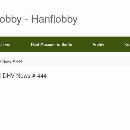
Lobby - Hanflobby
ich vor
Hanf Museum in Berlin
Archiv
Ko
V-News # 444
| DHV-News # 444