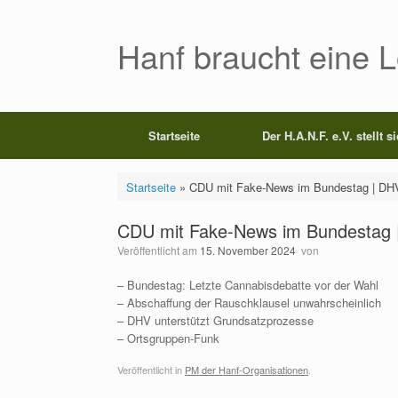
Zum
Inhalt
springen
Hanf braucht eine 
Startseite
Der H.A.N.F. e.V. stellt s
Startseite
»
CDU mit Fake-News im Bundestag | DH
CDU mit Fake-News im Bundestag 
Veröffentlicht am
15. November 2024
von
– Bundestag: Letzte Cannabisdebatte vor der Wahl
– Abschaffung der Rauschklausel unwahrscheinlich
– DHV unterstützt Grundsatzprozesse
– Ortsgruppen-Funk
Veröffentlicht in
PM der Hanf-Organisationen
.