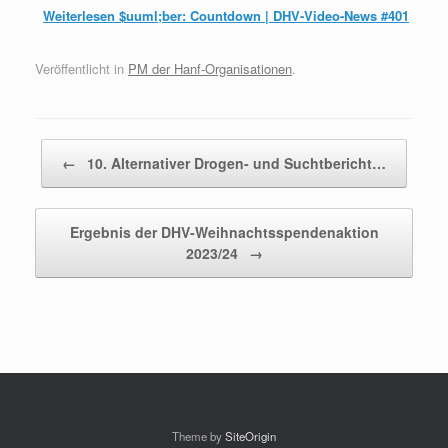
Weiterlesen
$uuml;ber: Countdown | DHV-Video-News #401
Veröffentlicht in
PM der Hanf-Organisationen
.
Beitragsnavigation
←
10. Alternativer Drogen- und Suchtbericht…
Ergebnis der DHV-Weihnachtsspendenaktion
2023/24
→
Theme by
SiteOrigin