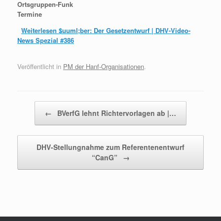
Ortsgruppen-Funk
Termine
Weiterlesen
$uuml;ber: Der Gesetzentwurf | DHV-Video-
News Spezial #386
Veröffentlicht in
PM der Hanf-Organisationen
.
Beitragsnavigation
←
BVerfG lehnt Richtervorlagen ab |…
DHV-Stellungnahme zum Referentenentwurf
“CanG”
→