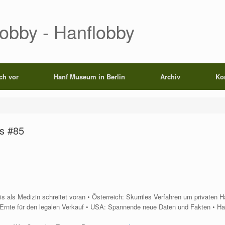
Lobby - Hanflobby
ich vor
Hanf Museum in Berlin
Archiv
Ko
s #85
als Medizin schreitet voran • Österreich: Skurriles Verfahren um privaten H
e Ernte für den legalen Verkauf • USA: Spannende neue Daten und Fakten • H