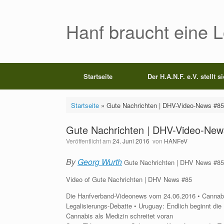
Zum
Inhalt
springen
Hanf braucht eine 
Startseite
Der H.A.N.F. e.V. stellt s
Startseite
»
Gute Nachrichten | DHV-Video-News #85
Gute Nachrichten | DHV-Video-New
Veröffentlicht am
24. Juni 2016
von
HANFeV
By
Georg Wurth
Gute Nachrichten | DHV News #85
Video of Gute Nachrichten | DHV News #85
Die Hanfverband-Videonews vom 24.06.2016 • Cannabis 
Legalisierungs-Debatte • Uruguay: Endlich beginnt di
Cannabis als Medizin schreitet voran