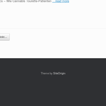
ics – Wie Cannabis Tourette-Patienten
…read more
sinkt…
Theme by
SiteOrigin