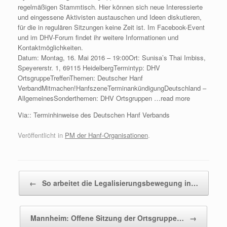
regelmäßigen Stammtisch. Hier können sich neue Interessierte
und eingessene Aktivisten austauschen und Ideen diskutieren,
für die in regulären Sitzungen keine Zeit ist. Im Facebook-Event
und im DHV-Forum findet ihr weitere Informationen und
Kontaktmöglichkeiten.
Datum: Montag, 16. Mai 2016 – 19:00Ort: Sunisa’s Thai Imbiss,
Speyererstr. 1, 69115 HeidelbergTermintyp: DHV
OrtsgruppeTreffenThemen: Deutscher Hanf
VerbandMitmachen!HanfszeneTerminankündigungDeutschland –
AllgemeinesSonderthemen: DHV Ortsgruppen …read more
Via:: Terminhinweise des Deutschen Hanf Verbands
Veröffentlicht in
PM der Hanf-Organisationen
.
Beitragsnavigation
←
So arbeitet die Legalisierungsbewegung in…
Mannheim: Offene Sitzung der Ortsgruppe…
→