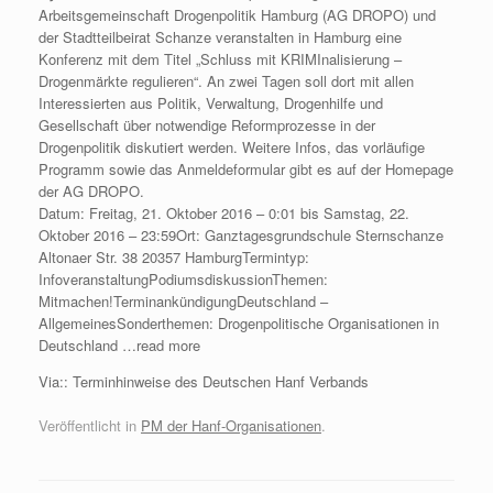
Arbeitsgemeinschaft Drogenpolitik Hamburg (AG DROPO) und
der Stadtteilbeirat Schanze veranstalten in Hamburg eine
Konferenz mit dem Titel „Schluss mit KRIMInalisierung –
Drogenmärkte regulieren“. An zwei Tagen soll dort mit allen
Interessierten aus Politik, Verwaltung, Drogenhilfe und
Gesellschaft über notwendige Reformprozesse in der
Drogenpolitik diskutiert werden. Weitere Infos, das vorläufige
Programm sowie das Anmeldeformular gibt es auf der Homepage
der AG DROPO.
Datum: Freitag, 21. Oktober 2016 – 0:01 bis Samstag, 22.
Oktober 2016 – 23:59Ort: Ganztagesgrundschule Sternschanze
Altonaer Str. 38 20357 HamburgTermintyp:
InfoveranstaltungPodiumsdiskussionThemen:
Mitmachen!TerminankündigungDeutschland –
AllgemeinesSonderthemen: Drogenpolitische Organisationen in
Deutschland …read more
Via:: Terminhinweise des Deutschen Hanf Verbands
Veröffentlicht in
PM der Hanf-Organisationen
.