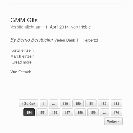
GMM Gifs
Veröffentlicht am
11. April 2014
von
tribble
By Bernd Beistecker
Vielen Dank Till Herpertz!
Konzi einzeln:
March einzeln:
…read more
Via: Ottmob
Beitragsnavigation
« Zurück
1
…
149
150
151
152
153
154
155
156
157
158
159
…
170
Weiter »