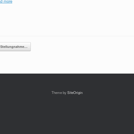
d more
e Stellungnahme…
Theme by
SiteOrigin