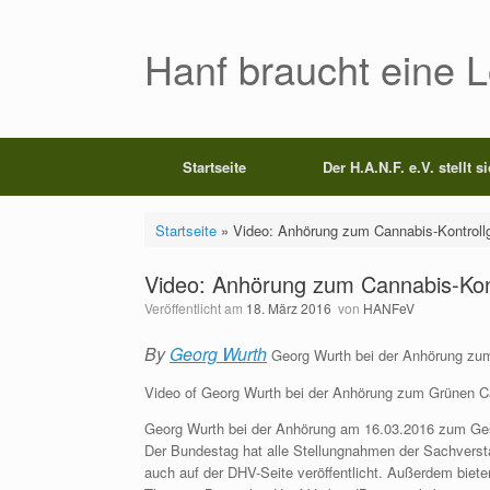
Zum
Inhalt
springen
Hanf braucht eine 
Startseite
Der H.A.N.F. e.V. stellt s
Startseite
»
Video: Anhörung zum Cannabis-Kontroll
Video: Anhörung zum Cannabis-Kont
Veröffentlicht am
18. März 2016
von
HANFeV
By
Georg Wurth
Georg Wurth bei der Anhörung zu
Video of Georg Wurth bei der Anhörung zum Grünen C
Georg Wurth bei der Anhörung am 16.03.2016 zum Ge
Der Bundestag hat alle Stellungnahmen der Sachverstä
auch auf der DHV-Seite veröffentlicht. Außerdem bie