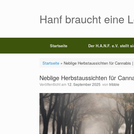
Zum
Inhalt
springen
Hanf braucht eine 
Startseite
Der H.A.N.F. e.V. stellt s
Startseite
»
Neblige Herbstaussichten für Cannabis 
Neblige Herbstaussichten für Cann
Veröffentlicht am
12. September 2025
von
tribble