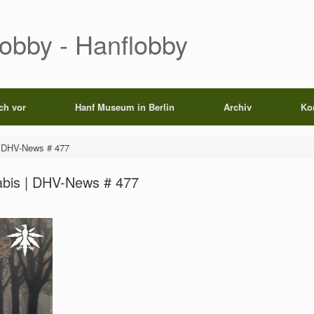
Lobby - Hanflobby
ich vor
Hanf Museum in Berlin
Archiv
Ko
| DHV-News # 477
abis | DHV-News # 477