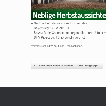
– Neblige Herbstaussichten für Cannabis
– Bayern legt CSCs auf Eis
– BaWü: Mehr Cannabis sichergestellt, mehr Unfälle 
– DHV-Prozesse: Führerschein gerettet
Veröffentlicht in
PM der Hanf-Organisationen
.
Beitragsnavigation
←
Stecklings-Frage vor Gericht – DHV-Ortsgruppe…