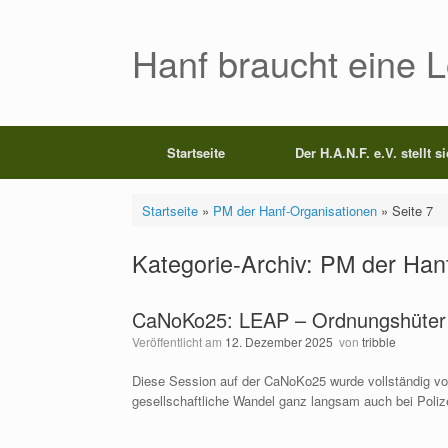
Zum
Inhalt
springen
Hanf braucht eine 
Startseite
Der H.A.N.F. e.V. stellt s
Startseite
»
PM der Hanf-Organisationen
»
Seite 7
Kategorie-Archiv:
PM der Hanf
CaNoKo25: LEAP – Ordnungshüter 
Veröffentlicht am
12. Dezember 2025
von
tribble
Diese Session auf der CaNoKo25 wurde vollständig von
gesellschaftliche Wandel ganz langsam auch bei Poli