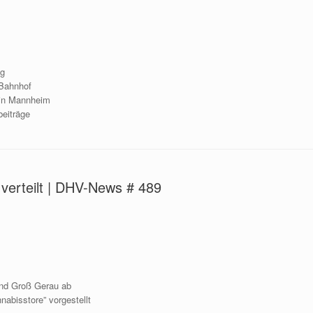
ng
 Bahnhof
 in Mannheim
eiträge
verteilt | DHV-News # 489
und Groß Gerau ab
nabisstore” vorgestellt