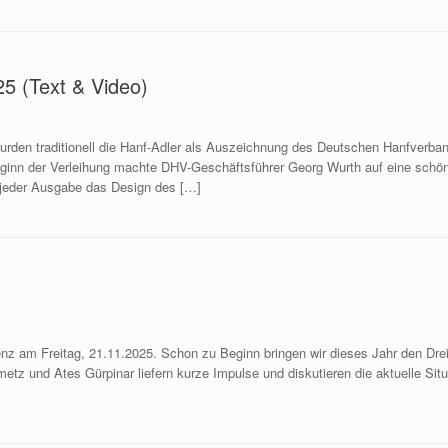
25 (Text & Video)
den traditionell die Hanf-Adler als Auszeichnung des Deutschen Hanfverban
eginn der Verleihung machte DHV-Geschäftsführer Georg Wurth auf eine schön
i jeder Ausgabe das Design des […]
enz am Freitag, 21.11.2025. Schon zu Beginn bringen wir dieses Jahr den Dr
metz und Ates Gürpinar liefern kurze Impulse und diskutieren die aktuelle S