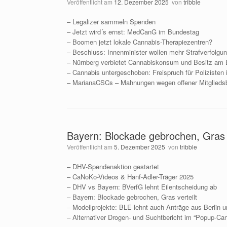
Veröffentlicht am
12. Dezember 2025
von
tribble
– Legalizer sammeln Spenden
– Jetzt wird´s ernst: MedCanG im Bundestag
– Boomen jetzt lokale Cannabis-Therapiezentren?
– Beschluss: Innenminister wollen mehr Strafverfolgu
– Nürnberg verbietet Cannabiskonsum und Besitz am
– Cannabis untergeschoben: Freispruch für Polizisten
– MarianaCSCs – Mahnungen wegen offener Mitgliedsb
Bayern: Blockade gebrochen, Gras 
Veröffentlicht am
5. Dezember 2025
von
tribble
– DHV-Spendenaktion gestartet
– CaNoKo-Videos & Hanf-Adler-Träger 2025
– DHV vs Bayern: BVerfG lehnt Eilentscheidung ab
– Bayern: Blockade gebrochen, Gras verteilt
– Modellprojekte: BLE lehnt auch Anträge aus Berlin 
– Alternativer Drogen- und Suchtbericht im “Popup-Can